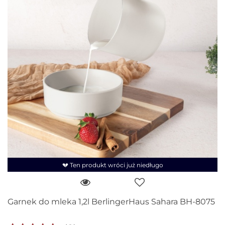
💔 Ten produkt wróci już niedługo
Garnek do mleka 1,2l BerlingerHaus Sahara BH-8075