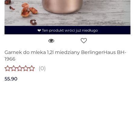
💔 Ten produkt wróci już niedługo
Garnek do mleka 1,2l miedziany BerlingerHaus BH-
1966
(0)
55.90