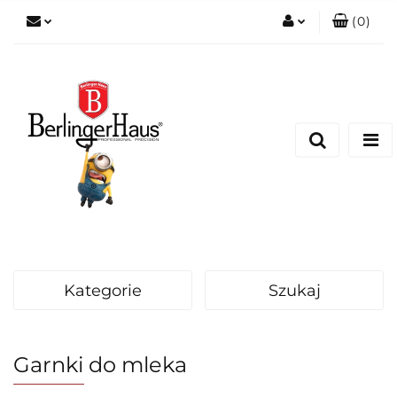
(
0
)
Zaloguj się
Zarejestruj się
Dodaj zgłoszenie
Kategorie
Szukaj
Garnki do mleka