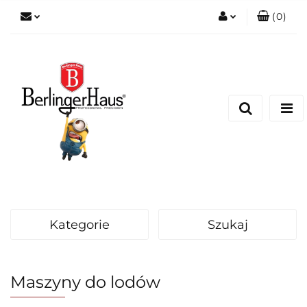
(
0
)
Zaloguj się
Zarejestruj się
Dodaj zgłoszenie
Kategorie
Szukaj
Maszyny do lodów