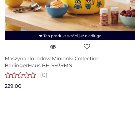
💔 Ten produkt wróci już niedługo
Maszyna do lodów Minionki Collection
BerlingerHaus BH-9939MN
(0)
229.00