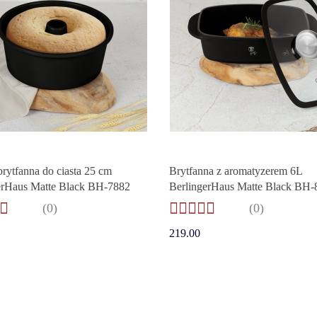
💔 Ten produkt wróci już niedług
rytfanna do ciasta 25 cm
Brytfanna z aromatyzerem 6L
erHaus Matte Black BH-7882
BerlingerHaus Matte Black BH-
(0)
(0)
219.00