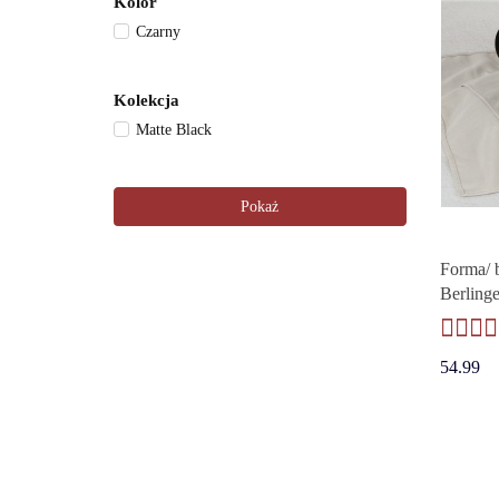
Kolor
Czarny
Kolekcja
Matte Black
Pokaż
Forma/ b
Berling
54.99