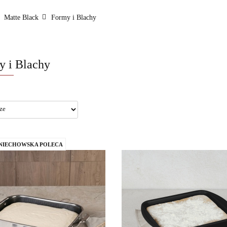
a do pieczenia
Grille i grillowanie
Do łazienki
OUTLE
Matte Black
Formy i Blachy
s
Blog
y i Blachy
ŚNIECHOWSKA POLECA