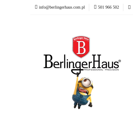
info@berlingerhaus.com.pl
501 966 502
Beata Śniechowska P
Wyposażenie kuchni
Formy i naczynia do p
Karta Podarunkowa
Beata Śniechowska Poleca
NOWOŚCI
Mi