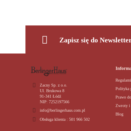
Zapisz się do Newslette
Informa
Regulam
Zacny Sp. z o.o.
Polityka
Ul. Brukowa 8
91-341 Łódź
Prawo do
NIP: 7252197566
Zwroty i
info@berlingerhaus.com.pl
Blog
Obsługa klienta : 501 966 502