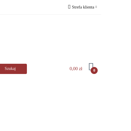
Strefa klienta
lingerHaus
Zaloguj się
s
Zarejestruj się
Dodaj zgłoszenie
️
0,00 zł
0
kuchni
AGD
Zastawa stołowa