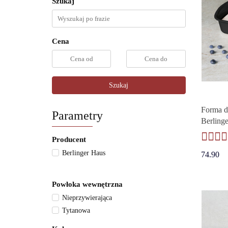
Szukaj
Cena
Szukaj
Forma d
Parametry
Berling
Collecti
Producent
Berlinger Haus
74.90
Powłoka wewnętrzna
Nieprzywierająca
Tytanowa