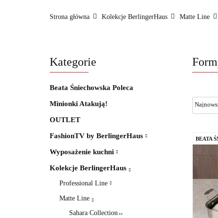
FashionTV by BerlingerHaus
Formy i naczyni
Strona główna
Kolekcje BerlingerHaus
Matte Line
BerlingerHaus Club
Dane kontaktowe
O na
Kategorie
Form
Beata Śniechowska Poleca
Minionki Atakują!
OUTLET
FashionTV by BerlingerHaus
BEATA 
Wyposażenie kuchni
Kolekcje BerlingerHaus
Professional Line
Matte Line
Sahara Collection