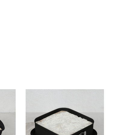
T 🛍️
Karta Podarunkowa