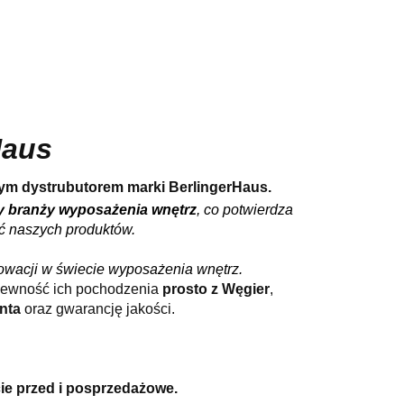
e i grillowanie
Do łazienki
Blog
Haus
nym dystrubutorem marki BerlingerHaus.
y branży wyposażenia wnętrz
, co potwierdza
ść naszych produktów.
nowacji w świecie wyposażenia wnętrz.
 pewność ich pochodzenia
prosto z Węgier
,
nta
oraz gwarancję jakości.
e przed i posprzedażowe.