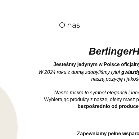
lingerHaus
Formy i naczynia do pieczenia
Grill
O nas
BerlingerHaus Club
Dane kontaktowe
O nas
Berlinger
Jesteśmy j
edynym w Polsce oficjal
W 2024 roku z dumą zdobyliśmy tytuł
gwiazd
naszą pozycję i jako
Nasza marka to symbol elegancji i in
Wybierając produkty z naszej oferty masz
bezpośrednio od produce
Zapewniamy pełne wsparci