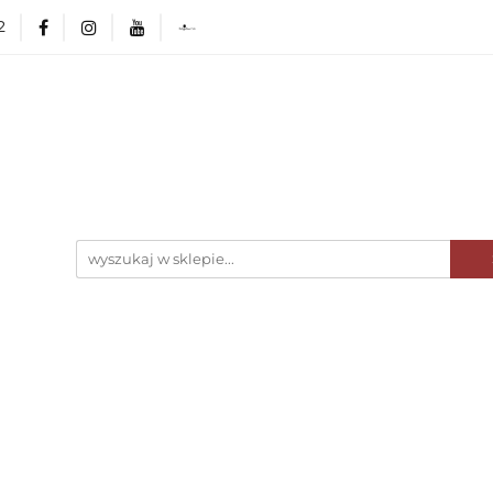
2
ka Poleca
NOWOŚCI
Minionki Atakują! 🤓
erHaus
Wyposażenie kuchni
AGD
Zasta
rlingerHaus
Formy i naczynia do pieczenia
Gri
OUTLET 🛍️
Karta Podarunkowa
BerlingerHau
e
O nas
Blog
CI
Minionki Atakują! 🤓
Kolekcje BerlingerHaus