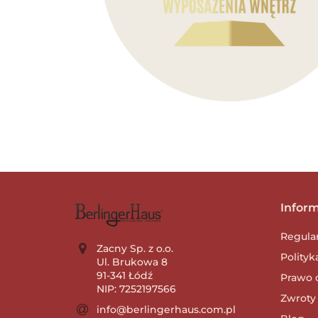
Infor
Regula
Zacny Sp. z o.o.
Polityk
Ul. Brukowa 8
91-341 Łódź
Prawo 
NIP: 7252197566
Zwroty 
info@berlingerhaus.com.pl