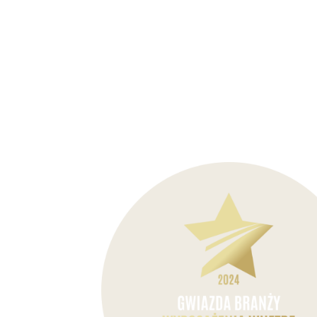
Zastawa stołowa
FashionTV by Ber
OUTLET 🛍️
Karta Podarunkowa