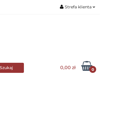
Strefa klienta
Zaloguj się
wa stołowa
Zarejestruj się
Dodaj zgłoszenie
lle i grillowanie
0,00 zł
0
s Club
Wyposażenie kuchni
AGD