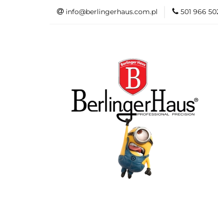
info@berlingerhaus.com.pl
501 966 50
Beata Śniechows
Kolekcje Berling
FashionTV by Be
Do łazienki
Dane kontaktow
Beata Śniechowska Poleca
NOWOŚ