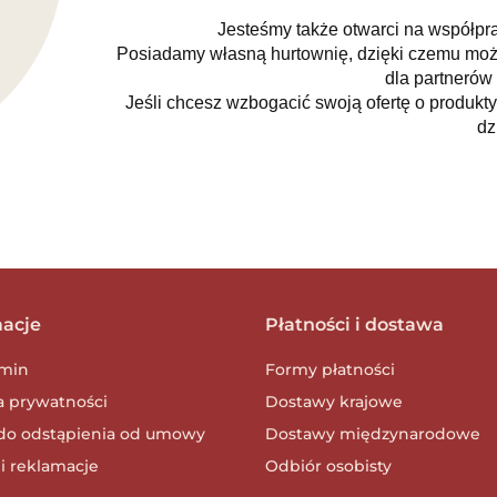
Jesteśmy także otwarci na współp
Posiadamy własną hurtownię, dzięki czemu moż
dla partnerów
Jeśli chcesz wzbogacić swoją ofertę o produkty
dz
macje
Płatności i dostawa
min
Formy płatności
a prywatności
Dostawy krajowe
do odstąpienia od umowy
Dostawy międzynarodowe
i reklamacje
Odbiór osobisty