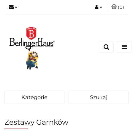
(
0
)
Zaloguj się
Zarejestruj się
Dodaj zgłoszenie
Kategorie
Szukaj
Zestawy Garnków