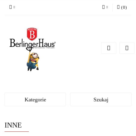
(
0
)
Zaloguj się
Zarejestruj się
Dodaj zgłoszenie
Kategorie
Szukaj
INNE