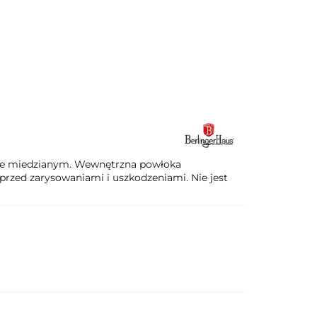
e i grillowanie
Do łazienki
Blog
rze miedzianym. Wewnętrzna powłoka
ed zarysowaniami i uszkodzeniami. Nie jest