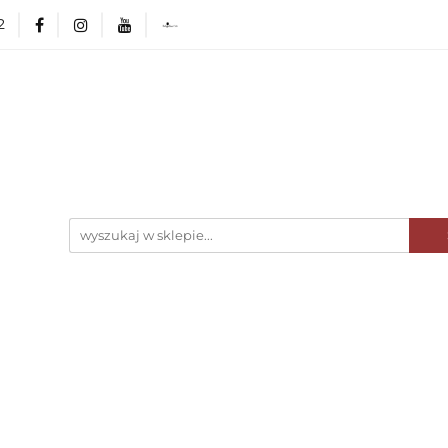
2
ka Poleca
NOWOŚCI
Minionki Atakują! 🤓
erHaus
Wyposażenie kuchni
AGD
Zasta
rlingerHaus
Formy i naczynia do pieczenia
Gri
OUTLET 🛍️
Karta Podarunkowa
BerlingerHau
e
O nas
Blog
CI
Minionki Atakują! 🤓
Kolekcje BerlingerHaus