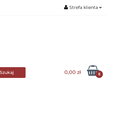
Strefa klienta
Zaloguj się
wa stołowa
Zarejestruj się
Dodaj zgłoszenie
lle i grillowanie
0,00 zł
0
s Club
Wyposażenie kuchni
AGD