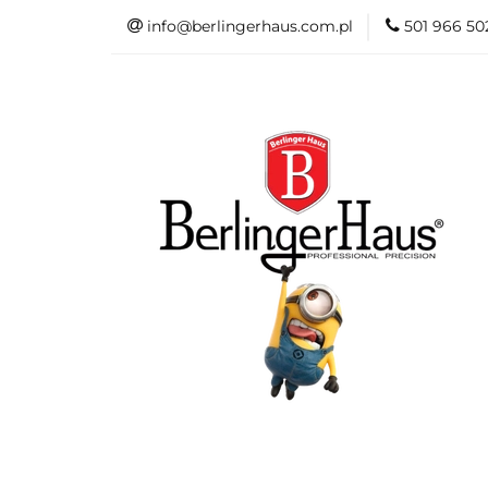
info@berlingerhaus.com.pl
501 966 50
Beata Śniechows
Kolekcje Berling
FashionTV by Be
Do łazienki
Dane kontaktow
Beata Śniechowska Poleca
NOWOŚ