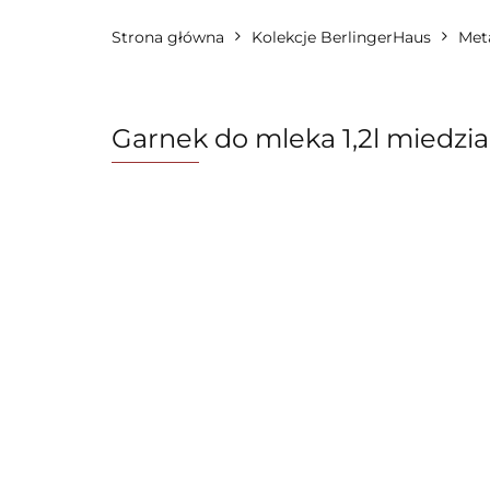
Strona główna
Zastawa stołowa
Kolekcje BerlingerHaus
FashionTV by Ber
Meta
OUTLET 🛍️
Karta Podarunkowa
Garnek do mleka 1,2l miedzi