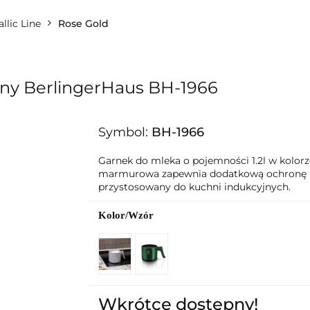
lingerHaus
llic Line
Rose Gold
Formy i naczynia do pieczenia
Grill
BerlingerHaus Club
Dane kontaktowe
O nas
any BerlingerHaus BH-1966
Symbol:
BH-1966
Garnek do mleka o pojemności 1.2l w kolo
marmurowa zapewnia dodatkową ochronę prz
przystosowany do kuchni indukcyjnych.
Kolor/Wzór
Wkrótce dostępny!