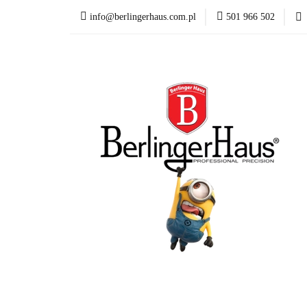
info@berlingerhaus.com.pl
501 966 502
Beata Śniechowska P
Wyposażenie kuchni
Formy i naczynia do p
Karta Podarunkowa
Beata Śniechowska Poleca
NOWOŚCI
Mi