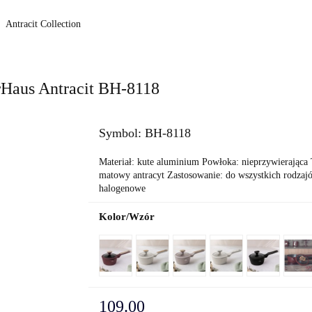
a do pieczenia
Grille i grillowanie
Do łazienki
OUTLE
Antracit Collection
s
Blog
rHaus Antracit BH-8118
Symbol:
BH-8118
Materiał: kute aluminium Powłoka: nieprzywierając
matowy antracyt Zastosowanie: do wszystkich rodzajó
halogenowe
Kolor/Wzór
109.00