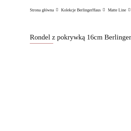
FashionTV by BerlingerHaus
Formy i naczyni
Strona główna
Kolekcje BerlingerHaus
Matte Line
BerlingerHaus Club
Dane kontaktowe
O na
Rondel z pokrywką 16cm Berlinge