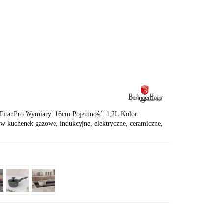
T 🛍️
Karta Podarunkowa
a TitanPro Wymiary: 16cm Pojemność: 1,2L Kolor:
w kuchenek gazowe, indukcyjne, elektryczne, ceramiczne,