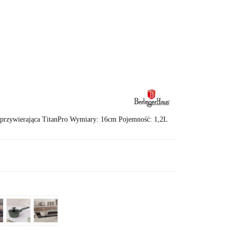
T 🛍️
Karta Podarunkowa
ieprzywierająca TitanPro Wymiary: 16cm Pojemność: 1,2L