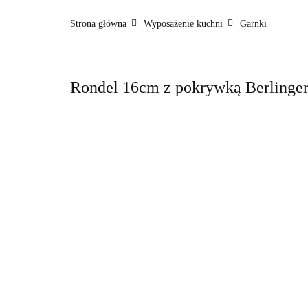
FashionTV by BerlingerHaus
Formy i naczyni
Strona główna
Wyposażenie kuchni
Garnki
BerlingerHaus Club
Dane kontaktowe
O na
Rondel 16cm z pokrywką Berlinge