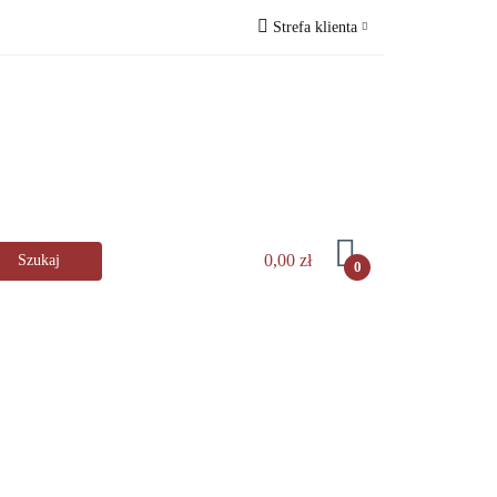
Strefa klienta
lingerHaus
Zaloguj się
s
Zarejestruj się
Dodaj zgłoszenie
️
0,00 zł
0
kuchni
AGD
Zastawa stołowa