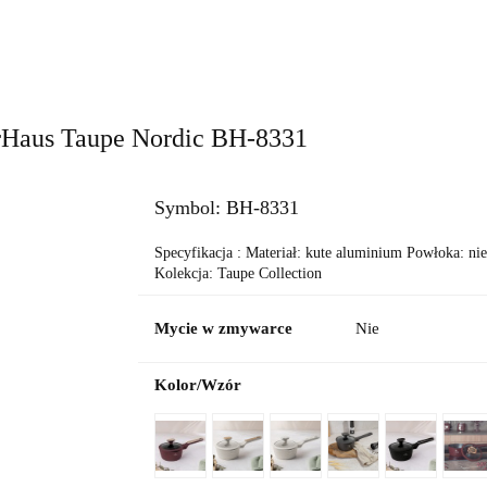
a do pieczenia
Grille i grillowanie
Do łazienki
OUTLE
s
Blog
rHaus Taupe Nordic BH-8331
Symbol:
BH-8331
Specyfikacja : Materiał: kute aluminium Powłoka: n
Kolekcja: Taupe Collection
Mycie w zmywarce
Nie
Kolor/Wzór