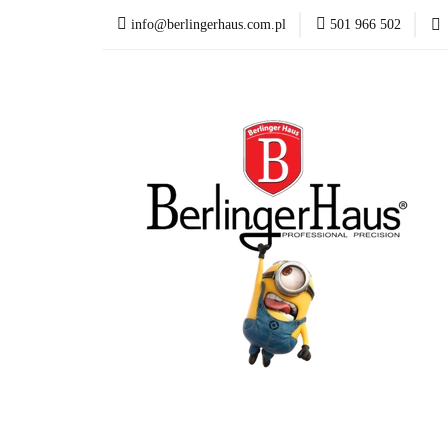
info@berlingerhaus.com.pl
501 966 502
Beata Śniechowska P
Wyposażenie kuchni
Formy i naczynia do p
Karta Podarunkowa
Beata Śniechowska Poleca
NOWOŚCI
Mi