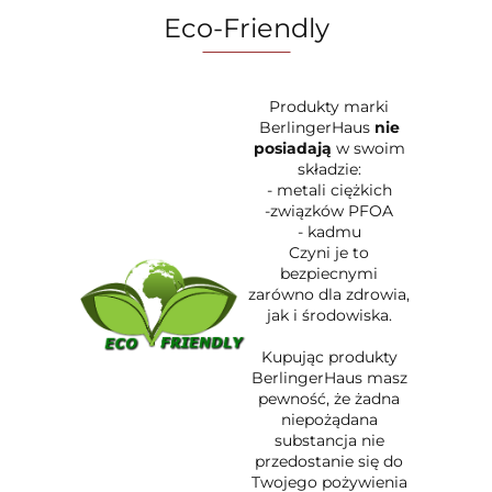
Eco-Friendly
Produkty marki
BerlingerHaus
nie
posiadają
w swoim
składzie:
- metali ciężkich
-związków PFOA
- kadmu
Czyni je to
bezpiecnymi
zarówno dla zdrowia,
jak i środowiska.
Kupując produkty
BerlingerHaus masz
pewność, że żadna
niepożądana
substancja nie
przedostanie się do
Twojego pożywienia