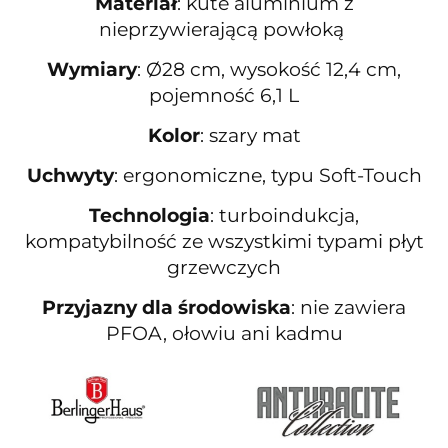
Materiał
: kute aluminium z
nieprzywierającą powłoką
Wymiary
: Ø28 cm, wysokość 12,4 cm,
pojemność 6,1 L
Kolor
: szary mat
Uchwyty
: ergonomiczne, typu Soft-Touch
Technologia
: turboindukcja,
kompatybilność ze wszystkimi typami płyt
grzewczych
Przyjazny dla środowiska
: nie zawiera
PFOA, ołowiu ani kadmu