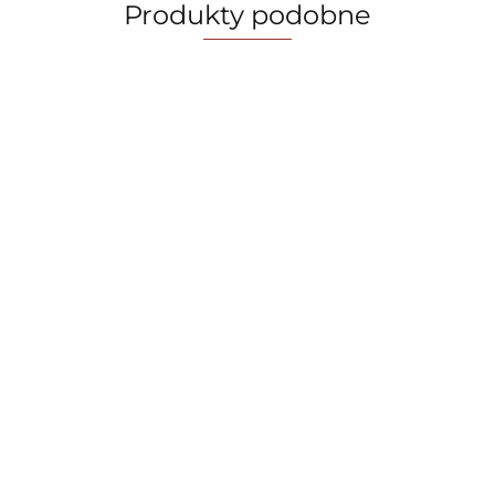
Produkty podobne
Cyfrowy
Garnek płytki
Garnek płytki
Garnek z
toster
3,8 L z
3,8l z
pokrywką
BerlingerHaus
pokrywką
pokrywką
20cm |
209.00
189.00
229.00
159.00
Antracit
28cm
BerlingerHaus
Berlinger
Collection BH-
BerlingerHaus
Antracit BH-
BH-8130
9666
Antracit BH-
8129
Antracit
8128