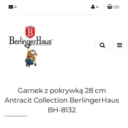
(
0
)
Zaloguj się
Zarejestruj się
Dodaj zgłoszenie
Garnek z pokrywką 28 cm
Antracit Collection BerlingerHaus
BH-8132