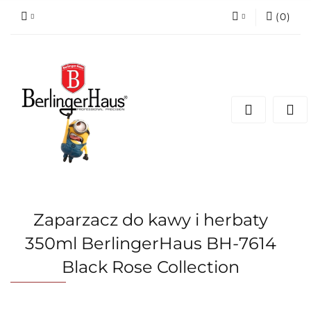
(
0
)
Zaloguj się
Zarejestruj się
Dodaj zgłoszenie
Zaparzacz do kawy i herbaty
350ml BerlingerHaus BH-7614
Black Rose Collection