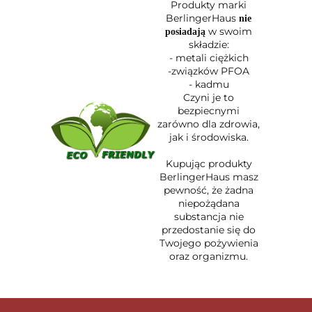
Produkty marki
BerlingerHaus
nie
w swoim
posiadają
składzie:
- metali ciężkich
-związków PFOA
- kadmu
Czyni je to
bezpiecnymi
zarówno dla zdrowia,
jak i środowiska.
Kupując produkty
BerlingerHaus masz
pewność, że żadna
niepożądana
substancja nie
przedostanie się do
Twojego pożywienia
oraz organizmu.