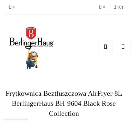
(
0
)
Zaloguj się
Zarejestruj się
Dodaj zgłoszenie
Frytkownica Beztłuszczowa AirFryer 8L
BerlingerHaus BH-9604 Black Rose
Collection