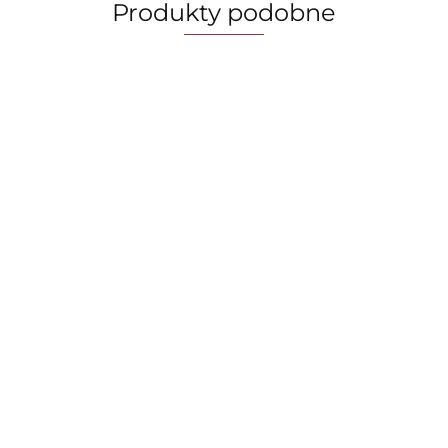
Produkty podobne
Frytownica
Frytownica
Czajnik
beztłuszczowa
beztłuszczowa
elektryczny
Air Fryer 6L
Air Fryer 6L
399.00
FashionTV FTV-
399.00
FashionTV FTV-
FashionTV FTV-
279.00
0113 Matte Black-
0183
0184
Rose Gold