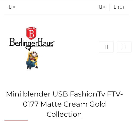
(
0
)
Zaloguj się
Zarejestruj się
Dodaj zgłoszenie
Mini blender USB FashionTv FTV-
0177 Matte Cream Gold
Collection