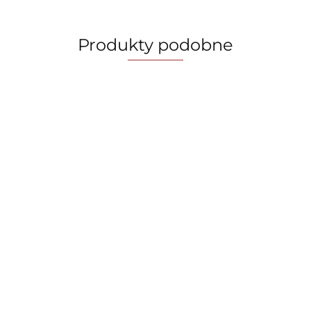
Produkty podobne
Mini blender
Blender
Blender
USB FashionTv
kielichowy,
kielichowy,
FTV-0176 Matte
bezprzewodowy
109.00
bezprzewodowy
119.00
Black-Rose Gold
400 ml
119.00
400 ml
Collection
BerlingerHaus
BerlingerHaus
BH-9923 Sahara
BH-9922 Black