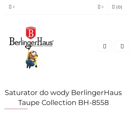
(
0
)
Zaloguj się
Zarejestruj się
Dodaj zgłoszenie
Saturator do wody BerlingerHaus
Taupe Collection BH-8558