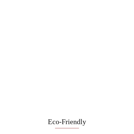
Blender ręczny
6w1
Cyfrowy czajnik
BerlingerHaus
elektryczny
259.00
Bezprzewodowy |
LP-BH-264
BerlingerHaus
Wielofunkcyjny blender
Matte Green
219.00
Leonardo Collection
ręczny 200W
349.00
BH-9735
BerlingerHaus Taupe
BH-9558
Eco-Friendly