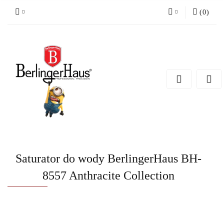
(
0
)
Zaloguj się
Zarejestruj się
Dodaj zgłoszenie
Saturator do wody BerlingerHaus BH-
8557 Anthracite Collection