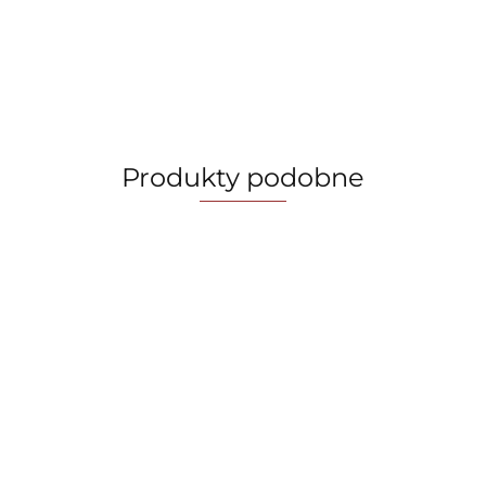
Produkty podobne
Cyfrowy
Stojak na
Zestaw 15 e
Air Fryer
czajnik
ręcznik
garnki,
Frytkownica
elektryczny
papierowy
patelnie,
beztłuszczowa
229.00
69.90
729.00