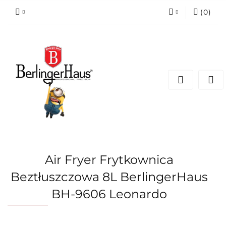
(
0
)
Zaloguj się
Zarejestruj się
Dodaj zgłoszenie
Air Fryer Frytkownica
Beztłuszczowa 8L BerlingerHaus
BH-9606 Leonardo