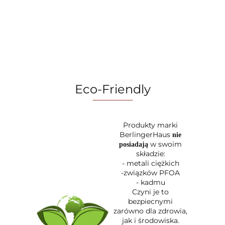
499.00
BerlingerHaus
BerlingerHaus
akcesoria
7,2 L
Sahara
Leonardo
Berlinger
BerlingerHaus
Collection BH-
Collection BH-
Leonardo 
BH-9749
9738
6836
8051
Sahara
Collection
Eco-Friendly
Produkty marki
BerlingerHaus
nie
w swoim
posiadają
składzie:
- metali ciężkich
-związków PFOA
- kadmu
Czyni je to
bezpiecnymi
zarówno dla zdrowia,
jak i środowiska.