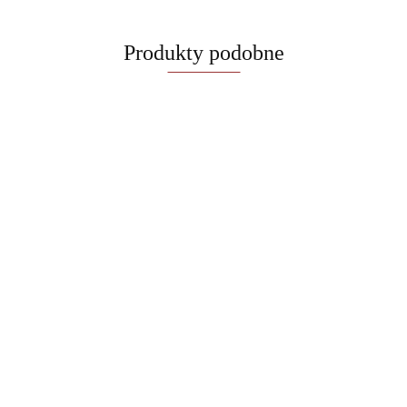
Produkty podobne
Garnek z pokrywką
Garnek płytki 3,8l z
Czajnik tradycyjny 3L
20cm |
pokrywką
BerlingerHaus BH-
BerlingerHaus BH-
BerlingerHaus
159.00
8917 Antracit
229.00
8130 Antracit
119.00
Antracit BH-8129
Collection