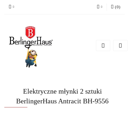
(
0
)
Zaloguj się
Zarejestruj się
Dodaj zgłoszenie
Elektryczne młynki 2 sztuki
BerlingerHaus Antracit BH-9556