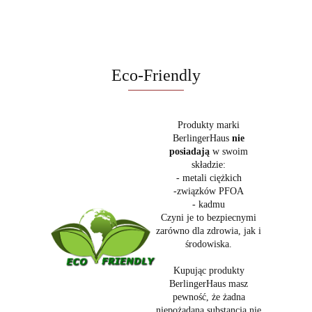
Eco-Friendly
Produkty marki
BerlingerHaus
nie
posiadają
w swoim
składzie:
- metali ciężkich
-związków PFOA
- kadmu
Czyni je to bezpiecnymi
zarówno dla zdrowia, jak i
środowiska.
Kupując produkty
BerlingerHaus masz
pewność, że żadna
niepożądana substancja nie