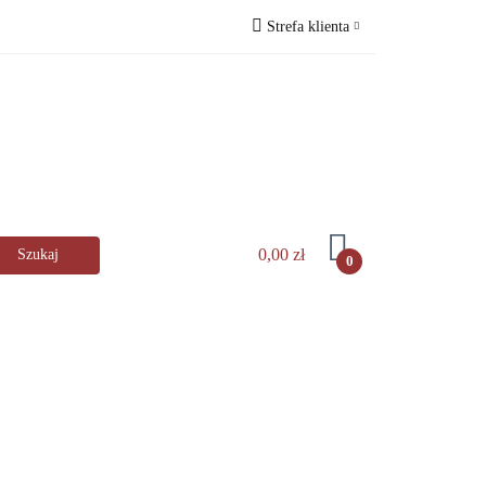
Strefa klienta
lingerHaus
Zaloguj się
s
Zarejestruj się
Dodaj zgłoszenie
️
0,00 zł
0
kuchni
AGD
Zastawa stołowa