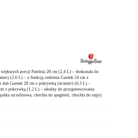
T 🛍️
Karta Podarunkowa
 większych porcji Patelnia 28 cm (2,4 L) – doskonała do
ner) (2,6 L) – z funkcją cedzenia Garnek 24 cm z
h dań Garnek 28 cm z pokrywką (strainer) (6,3 L) –
cm z pokrywką (1,2 L) – idealny do przygotowywania
patka szczelinowa, chochla do spaghetti, chochla do zupy)