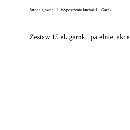
FashionTV by BerlingerHaus
Formy i naczyni
Strona główna
Wyposażenie kuchni
Garnki
BerlingerHaus Club
Dane kontaktowe
O na
Zestaw 15 el. garnki, patelnie, ak