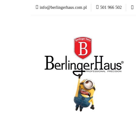
info@berlingerhaus.com.pl
501 966 502
Beata Śniechowska P
Wyposażenie kuchni
Formy i naczynia do p
Karta Podarunkowa
Beata Śniechowska Poleca
NOWOŚCI
Mi