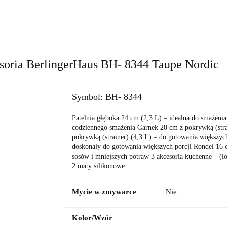
a do pieczenia
Grille i grillowanie
Do łazienki
OUTLE
s
Blog
cesoria BerlingerHaus BH- 8344 Taupe Nordic
Symbol:
BH- 8344
Patelnia głęboka 24 cm (2,3 L) – idealna do smażenia
codziennego smażenia Garnek 20 cm z pokrywką (strai
pokrywką (strainer) (4,3 L) – do gotowania większyc
doskonały do gotowania większych porcji Rondel 16 
sosów i mniejszych potraw 3 akcesoria kuchenne – (ło
2 maty silikonowe
Mycie w zmywarce
Nie
Kolor/Wzór