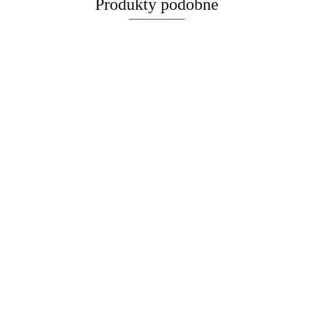
Produkty podobne
Czajnik
elektryczny
Blender kielichowy,
BerlingerHaus
129.00
Zestaw przyborów
bezprzewodowy 400
Taupe Collection
kuchennych ze stojakiem
ml BerlingerHaus BH-
BH-9576
119.00
Leonardo Collection
9922 Black Rose
129.00
BerlingerHaus BH-8620