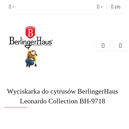
(
0
)
Zaloguj się
Zarejestruj się
Dodaj zgłoszenie
Wyciskarka do cytrusów BerlingerHaus
Leonardo Collection BH-9718