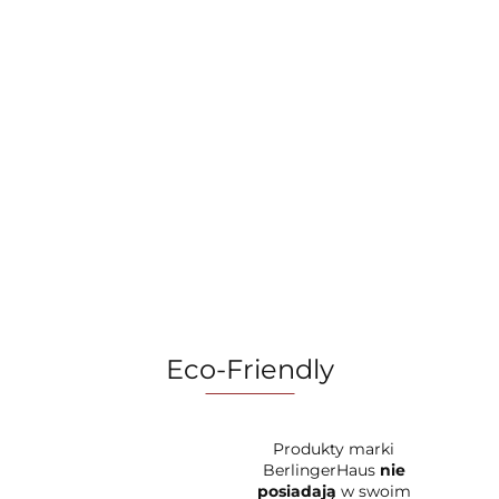
Kubek
Patelnia głęboka
Słuchawki
termiczny 0,5L
24 cm Fashion
bezprzewodowe
Fashion TV FTV-
TV FTV-0052
69.99
89.90
Fashion TV by
0131 Matte
Matte Cream
99.99
BerlingerHaus
Cream Gold
Gold Collection
FTV-0162 – Cream-
Collection
Gold
Eco-Friendly
Produkty marki
BerlingerHaus
nie
posiadają
w swoim