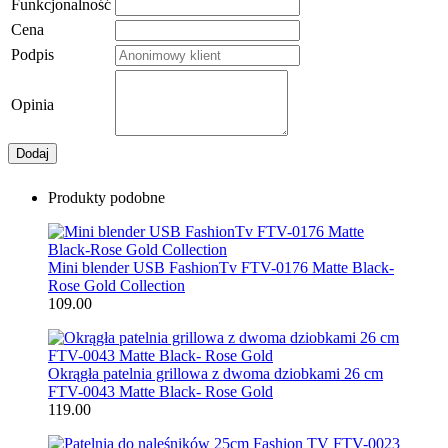
Funkcjonalność
Cena
Podpis
Opinia
Dodaj
Produkty podobne
Mini blender USB FashionTv FTV-0176 Matte Black-
Rose Gold Collection
109.00
Okrągła patelnia grillowa z dwoma dziobkami 26 cm
FTV-0043 Matte Black- Rose Gold
119.00