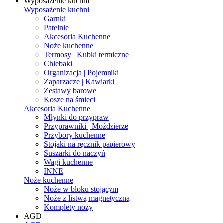
Wyposażenie kuchni
Wyposażenie kuchni
Garnki
Patelnie
Akcesoria Kuchenne
Noże kuchenne
Termosy | Kubki termiczne
Chlebaki
Organizacja | Pojemniki
Zaparzacze | Kawiarki
Zestawy barowe
Kosze na śmieci
Akcesoria Kuchenne
Młynki do przypraw
Przyprawniki | Moździerze
Przybory kuchenne
Stojaki na ręcznik papierowy
Suszarki do naczyń
Wagi kuchenne
INNE
Noże kuchenne
Noże w bloku stojącym
Noże z listwą magnetyczną
Komplety noży
AGD