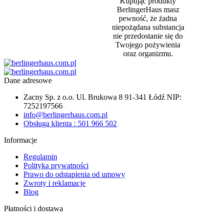
Kupując produkty
BerlingerHaus masz
pewność, że żadna
niepożądana substancja
nie przedostanie się do
Twojego pożywienia
oraz organizmu.
Dane adresowe
Zacny Sp. z o.o. Ul. Brukowa 8 91-341 Łódź NIP:
7252197566
info@berlingerhaus.com.pl
Obsługa klienta : 501 966 502
Informacje
Regulamin
Polityka prywatności
Prawo do odstąpienia od umowy
Zwroty i reklamacje
Blog
Płatności i dostawa