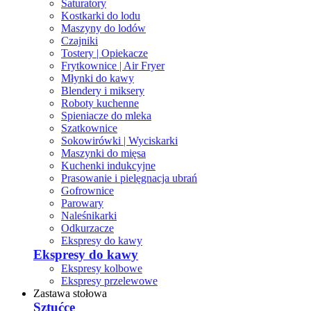
Saturatory
Kostkarki do lodu
Maszyny do lodów
Czajniki
Tostery | Opiekacze
Frytkownice | Air Fryer
Młynki do kawy
Blendery i miksery
Roboty kuchenne
Spieniacze do mleka
Szatkownice
Sokowirówki | Wyciskarki
Maszynki do mięsa
Kuchenki indukcyjne
Prasowanie i pielęgnacja ubrań
Gofrownice
Parowary
Naleśnikarki
Odkurzacze
Ekspresy do kawy
Ekspresy do kawy
Ekspresy kolbowe
Ekspresy przelewowe
Zastawa stołowa
Sztućce