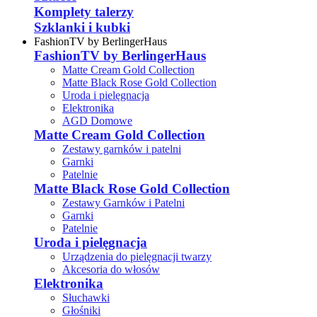
Komplety talerzy
Szklanki i kubki
FashionTV by BerlingerHaus
FashionTV by BerlingerHaus
Matte Cream Gold Collection
Matte Black Rose Gold Collection
Uroda i pielęgnacja
Elektronika
AGD Domowe
Matte Cream Gold Collection
Zestawy garnków i patelni
Garnki
Patelnie
Matte Black Rose Gold Collection
Zestawy Garnków i Patelni
Garnki
Patelnie
Uroda i pielęgnacja
Urządzenia do pielęgnacji twarzy
Akcesoria do włosów
Elektronika
Słuchawki
Głośniki