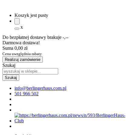
Koszyk jest pusty
x
Do bezpłatnej dostawy brakuje
-,--
Darmowa dostawa!
Suma
0,00 zł
Cena uwzględnia rabaty
Realizuj zamówienie
Szukaj
info@berlingerhaus.com.pl
501 966 502