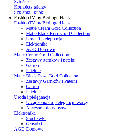
Sztućce
Komplety talerzy
Szklanki i kubki
FashionTV by BerlingerHaus
FashionTV by BerlingerHaus
Matte Cream Gold Collection
Matte Black Rose Gold Collection
Uroda i pielęgnacja
Elektronika
AGD Domowe
Matte Cream Gold Collection
Zestawy garnków i patelni
Garnki
Patelnie
Matte Black Rose Gold Collection
Zestawy Garnków i Patelni
Garnki
Patelnie
Uroda i pielęgnacja
Urządzenia do pielęgnacji twarzy
Akcesoria do włosów
Elektronika
Słuchawki
Głośniki
AGD Domowe