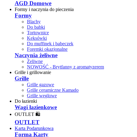
AGD Domowe
Formy i naczynia do pieczenia
Formy
Blachy
Do babki
Tortownice
Keksówki
Do muffinek i babeczek
Foremki okazjonalne
Naczynia żeliwne
Żeliwne
NOWOŚĆ - Brytfanny z aromatyzerem
Grille i grillowanie
Grille
Grille gazowe
Grille ceramiczne Kamado
Grille węglowe
Do łazienki
Wagi łazienkowe
OUTLET 🛍️
OUTLET
Karta Podarunkowa
Forma Karty