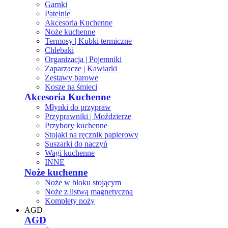
Garnki
Patelnie
Akcesoria Kuchenne
Noże kuchenne
Termosy | Kubki termiczne
Chlebaki
Organizacja | Pojemniki
Zaparzacze | Kawiarki
Zestawy barowe
Kosze na śmieci
Akcesoria Kuchenne
Młynki do przypraw
Przyprawniki | Moździerze
Przybory kuchenne
Stojaki na ręcznik papierowy
Suszarki do naczyń
Wagi kuchenne
INNE
Noże kuchenne
Noże w bloku stojącym
Noże z listwą magnetyczną
Komplety noży
AGD
AGD