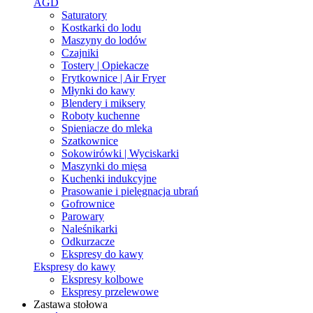
AGD
Saturatory
Kostkarki do lodu
Maszyny do lodów
Czajniki
Tostery | Opiekacze
Frytkownice | Air Fryer
Młynki do kawy
Blendery i miksery
Roboty kuchenne
Spieniacze do mleka
Szatkownice
Sokowirówki | Wyciskarki
Maszynki do mięsa
Kuchenki indukcyjne
Prasowanie i pielęgnacja ubrań
Gofrownice
Parowary
Naleśnikarki
Odkurzacze
Ekspresy do kawy
Ekspresy do kawy
Ekspresy kolbowe
Ekspresy przelewowe
Zastawa stołowa