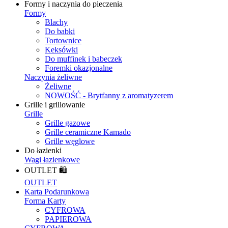
Formy i naczynia do pieczenia
Formy
Blachy
Do babki
Tortownice
Keksówki
Do muffinek i babeczek
Foremki okazjonalne
Naczynia żeliwne
Żeliwne
NOWOŚĆ - Brytfanny z aromatyzerem
Grille i grillowanie
Grille
Grille gazowe
Grille ceramiczne Kamado
Grille węglowe
Do łazienki
Wagi łazienkowe
OUTLET 🛍️
OUTLET
Karta Podarunkowa
Forma Karty
CYFROWA
PAPIEROWA