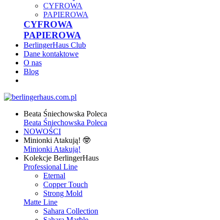
CYFROWA
PAPIEROWA
CYFROWA
PAPIEROWA
BerlingerHaus Club
Dane kontaktowe
O nas
Blog
Beata Śniechowska Poleca
Beata Śniechowska Poleca
NOWOŚCI
Minionki Atakują! 🤓
Minionki Atakują!
Kolekcje BerlingerHaus
Professional Line
Eternal
Copper Touch
Strong Mold
Matte Line
Sahara Collection
Sahara Marble