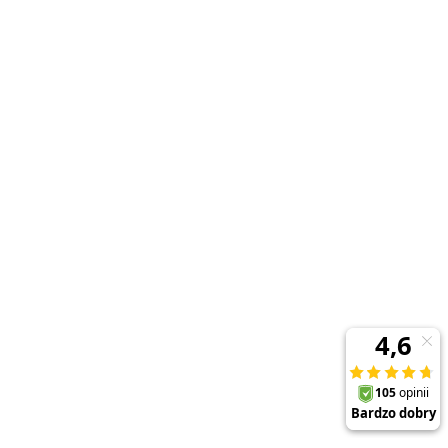
Kubek termiczny 1 L Minionki Collection
BerlingerHaus BH-8956MN