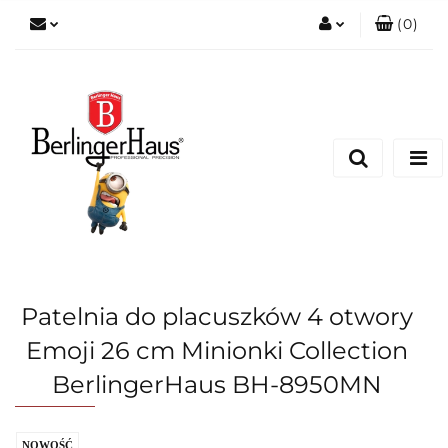
(
0
)
Zaloguj się
Zarejestruj się
Dodaj zgłoszenie
Patelnia do placuszków 4 otwory
Emoji 26 cm Minionki Collection
BerlingerHaus BH-8950MN
NOWOŚĆ