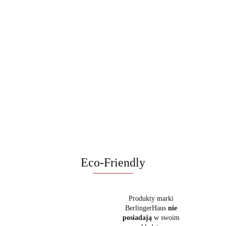
Patelnia 20cm
Patelnia 20 cm
Patelnia 20cm
BerlingerHaus
BerlingerHaus
BerlingerHaus
Głęboka patelnia z
Taupe Nordic
BH- 8345 |
Sahara Marble
64.90
2 wlotami 24 cm
64.90
64.90
BH-8326
Black Rose
BH-8383
Berlinger Haus
89.90
BH-8090 Taupe
Eco-Friendly
Produkty marki
BerlingerHaus
nie
posiadają
w swoim