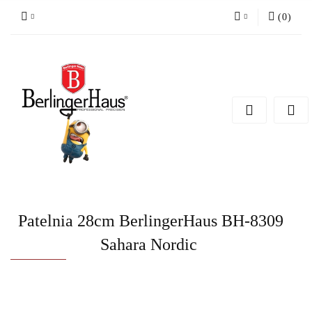
(
0
)
Zaloguj się
Zarejestruj się
Dodaj zgłoszenie
Patelnia 28cm BerlingerHaus BH-8309
Sahara Nordic