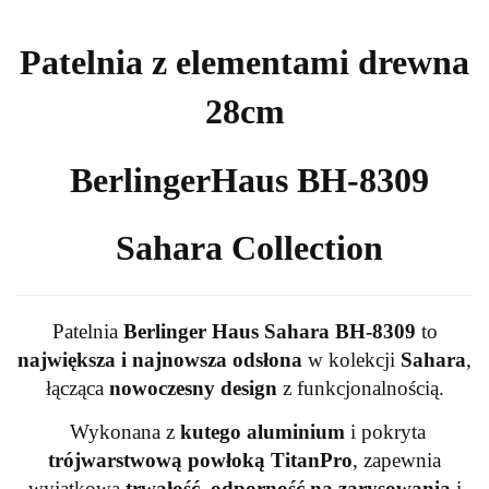
Patelnia z elementami drewna
28cm
BerlingerHaus BH-8309
Sahara Collection
Patelnia
Berlinger Haus Sahara BH-8309
to
największa i najnowsza odsłona
w kolekcji
Sahara
,
łącząca
nowoczesny design
z funkcjonalnością.
Wykonana z
kutego aluminium
i pokryta
trójwarstwową powłoką TitanPro
, zapewnia
wyjątkową
trwałość, odporność na zarysowania
i