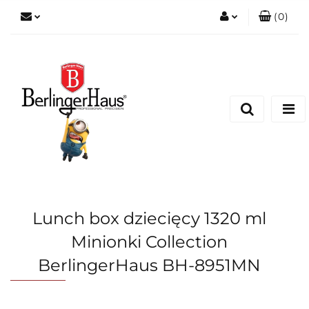
(
0
)
Zaloguj się
Zarejestruj się
Dodaj zgłoszenie
Lunch box dziecięcy 1320 ml
Minionki Collection
BerlingerHaus BH-8951MN