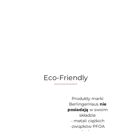
Mini patelnia, 14 cm, BerlingerHaus BH-8449MN
Minionki Collection
49.99
Eco-Friendly
Produkty marki
BerlingerHaus
nie
posiadają
w swoim
składzie:
- metali ciężkich
-związków PFOA