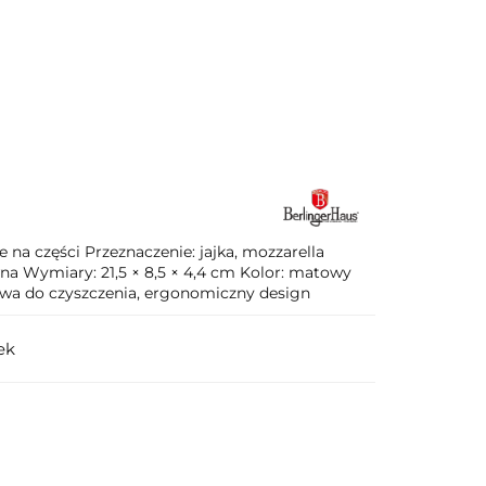
T 🛍️
Karta Podarunkowa
ie na części Przeznaczenie: jajka, mozzarella
wna Wymiary: 21,5 × 8,5 × 4,4 cm Kolor: matowy
twa do czyszczenia, ergonomiczny design
ek