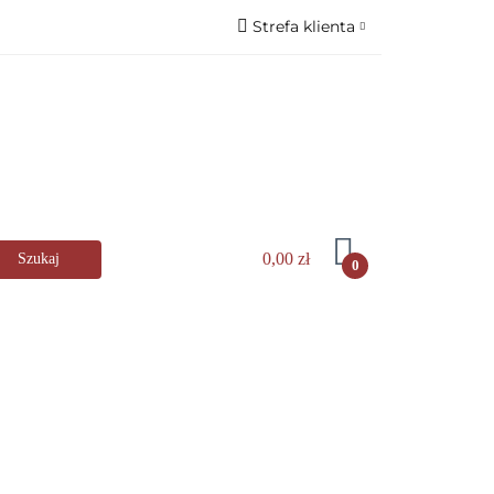
Strefa klienta
lingerHaus
Zaloguj się
s
Zarejestruj się
Dodaj zgłoszenie
️
0,00 zł
0
kuchni
AGD
Zastawa stołowa