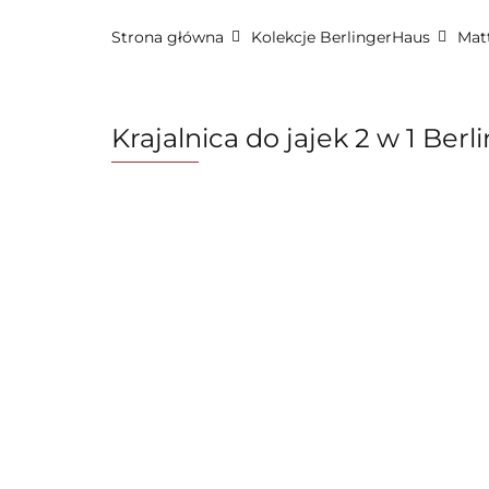
Strona główna
Kolekcje BerlingerHaus
Mat
FashionTV by BerlingerHaus
Formy i naczyni
BerlingerHaus Club
Dane kontaktowe
O na
Krajalnica do jajek 2 w 1 Be