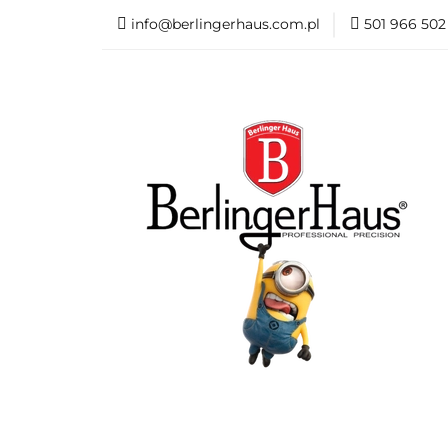
info@berlingerhaus.com.pl
501 966 502
Beata Śniechowska P
Wyposażenie kuchni
Formy i naczynia do p
Karta Podarunkowa
Beata Śniechowska Poleca
NOWOŚCI
Mi