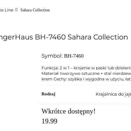
te Line
a do pieczenia
Grille i grillowanie
Do łazienki
OUTLE
Sahara Collection
s
Blog
rlingerHaus BH-7460 Sahara Collection
Symbol:
BH-7460
Funkcja: 2 w 1 – krojenie w paski lub dzielen
Materiał: tworzywo sztuczne + stal nierdze
krem Cechy: szybka i wygodna w użyciu, ła
Krajalnica do jaj
Rodzaj
Wkrótce dostępny!
19.99