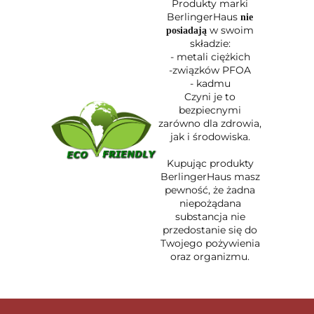
Produkty marki
BerlingerHaus
nie
w swoim
posiadają
składzie:
- metali ciężkich
-związków PFOA
- kadmu
Czyni je to
bezpiecnymi
zarówno dla zdrowia,
jak i środowiska.
Kupując produkty
BerlingerHaus masz
pewność, że żadna
niepożądana
substancja nie
przedostanie się do
Twojego pożywienia
oraz organizmu.