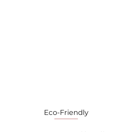
Blender na
USB
Blender
BerlingerHaus
Blender do
169.00
kielichowy,
BH-9507
smoothie z
bezprzewodowy
Black Rose
butelkami 320 W
119.00
149.00
400 ml
Collection
Berlinger Haus
BerlingerHaus
Sahara Collection
BH-9922 Black
BH-9876
Rose
Eco-Friendly