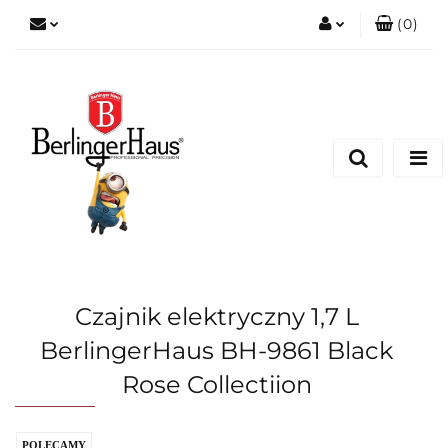
(
0
)
Zaloguj się
Zarejestruj się
Dodaj zgłoszenie
Czajnik elektryczny 1,7 L
BerlingerHaus BH-9861 Black
Rose Collectiion
POLECAMY