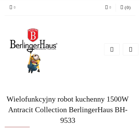
(
0
)
Zaloguj się
Zarejestruj się
Dodaj zgłoszenie
Wielofunkcyjny robot kuchenny 1500W
Antracit Collection BerlingerHaus BH-
9533