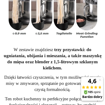
W zestawie znajdziesz
trzy przystawki: do
ugniatania, ubijania i mieszania, a także maszynkę
do mięsa oraz blender z 1,5-litrowym szklanym
kielichem.
Dzięki łatwości czyszczenia, w tym możliwości mycia
misy w zmywarce, sprzątanie po gotowaniu staje się
czystą formalnością.
Ten robot kuchenny to perfekcyjne połączenie mocy,
funkcjonalności i elegancji – gotowy, by spełnić