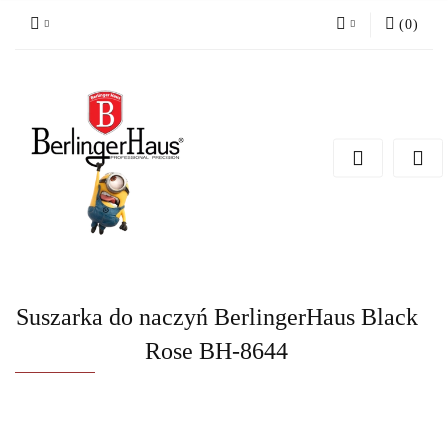
(
0
)
Zaloguj się
Zarejestruj się
Dodaj zgłoszenie
Suszarka do naczyń BerlingerHaus Black
Rose BH-8644