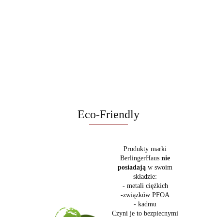
mydła
Blender
elektryczny 1,7
BerlingerHaus
BerlingerHaus
kielichowy,
109.00
L BerlingerHaus
49.99
Black Rose
BH-8932
159.00
bezprzewodowy
BH-9861 Black
BH-9578
119.00
Black Rose
400 ml
Rose Collectiion
Collection
BerlingerHaus
BH-9922 Black
Rose
Eco-Friendly
Produkty marki
BerlingerHaus
nie
posiadają
w swoim
składzie:
- metali ciężkich
-związków PFOA
- kadmu
Czyni je to bezpiecnymi