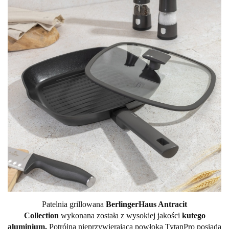
Patelnia grillowana
BerlingerHaus Antracit
Collection
wykonana została z wysokiej jakości
kutego
aluminium.
Potrójna nieprzywierająca powłoka TytanPro posiada