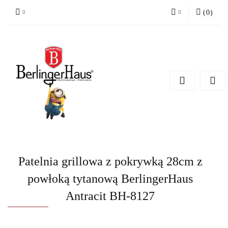
(
0
)
Zaloguj się
Zarejestruj się
Dodaj zgłoszenie
Patelnia grillowa z pokrywką 28cm z
powłoką tytanową BerlingerHaus
Antracit BH-8127