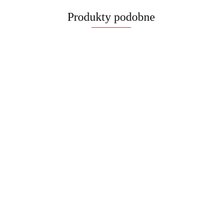
Produkty podobne
Zestaw 3
Cyfrowy toster
Patelnia do
patelni
BerlingerHaus
naleśników
Patelnia głęboka z
BerlingerHaus
Antracit
239.00
28cm
209.00
dwoma dziubkami
Antracit BH-
94.90
Collection BH-
BerlingerHaus
24 cm
8138
9666
89.90
Antracit BH-
BerlingerHaus
8116
Antracit BH-8120