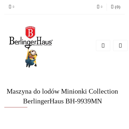
(
0
)
Zaloguj się
Zarejestruj się
Dodaj zgłoszenie
Maszyna do lodów Minionki Collection
BerlingerHaus BH-9939MN