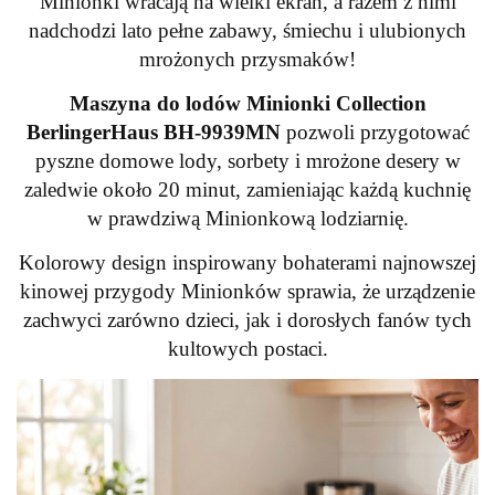
Minionki wracają na wielki ekran, a razem z nimi
nadchodzi lato pełne zabawy, śmiechu i ulubionych
mrożonych przysmaków!
Maszyna do lodów Minionki Collection
BerlingerHaus BH-9939MN
pozwoli przygotować
pyszne domowe lody, sorbety i mrożone desery w
zaledwie około 20 minut, zamieniając każdą kuchnię
w prawdziwą Minionkową lodziarnię.
Kolorowy design inspirowany bohaterami najnowszej
kinowej przygody Minionków sprawia, że urządzenie
zachwyci zarówno dzieci, jak i dorosłych fanów tych
kultowych postaci.