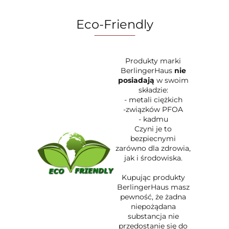
Eco-Friendly
Produkty marki
BerlingerHaus
nie
posiadają
w swoim
składzie:
- metali ciężkich
-związków PFOA
- kadmu
Czyni je to
bezpiecnymi
zarówno dla zdrowia,
jak i środowiska.
Kupując produkty
BerlingerHaus masz
pewność, że żadna
niepożądana
substancja nie
przedostanie się do