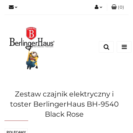
(
0
)
Zaloguj się
Zarejestruj się
Dodaj zgłoszenie
Zestaw czajnik elektryczny i
toster BerlingerHaus BH-9540
Black Rose
POLECAMY