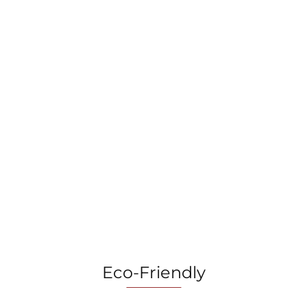
Kieliszki do wina
Kubki z
Kieliszki do
BerlingerHaus
podwójnym
szampana
Leonardo
szkłem 2szt.
99.90
BerlingerHaus
64.90
Collection BH-
109.00
300ml
Leonardo
8659
BerlingerHaus
Collection BH-
BH-8768
8663
Eco-Friendly