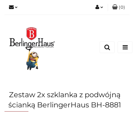
(
0
)
Zaloguj się
Zarejestruj się
Dodaj zgłoszenie
Zestaw 2x szklanka z podwójną
ścianką BerlingerHaus BH-8881