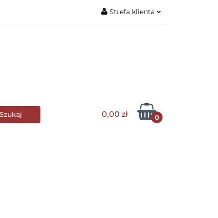
Strefa klienta
Zaloguj się
wa stołowa
Zarejestruj się
Dodaj zgłoszenie
lle i grillowanie
0,00 zł
0
s Club
Wyposażenie kuchni
AGD