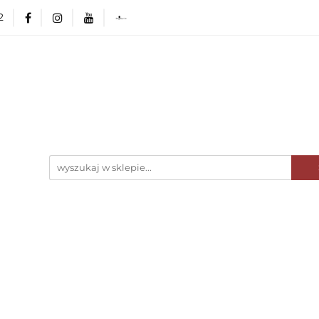
2
ka Poleca
NOWOŚCI
Minionki Atakują! 🤓
erHaus
Wyposażenie kuchni
AGD
Zasta
rlingerHaus
Formy i naczynia do pieczenia
Gri
OUTLET 🛍️
Karta Podarunkowa
BerlingerHau
e
O nas
Blog
CI
Minionki Atakują! 🤓
Kolekcje BerlingerHaus