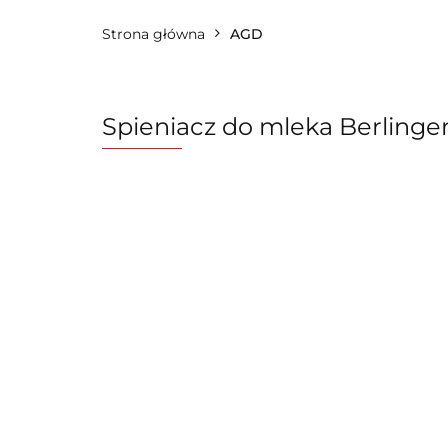
Strona główna
Zastawa stołowa
AGD
FashionTV by Ber
OUTLET 🛍️
Karta Podarunkowa
Spieniacz do mleka Berlinge