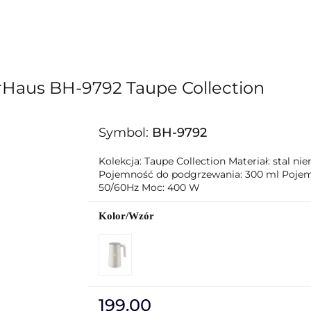
lingerHaus
Formy i naczynia do pieczenia
Grill
BerlingerHaus Club
Dane kontaktowe
O nas
rHaus BH-9792 Taupe Collection
Symbol:
BH-9792
Kolekcja: Taupe Collection Materiał: stal n
Pojemność do podgrzewania: 300 ml Pojemno
50/60Hz Moc: 400 W
Kolor/Wzór
199.00