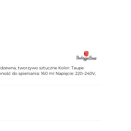
e i grillowanie
Do łazienki
Blog
ierdzewna, tworzywo sztuczne Kolor: Taupe
ść do spieniania: 160 ml Napięcie: 220–240V,