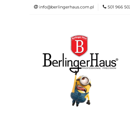
info@berlingerhaus.com.pl
501 966 50
Beata Śniechows
Kolekcje Berling
FashionTV by Be
Do łazienki
Dane kontaktow
Beata Śniechowska Poleca
NOWOŚ