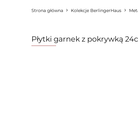
Strona główna
Zastawa stołowa
Kolekcje BerlingerHaus
FashionTV by Ber
Meta
OUTLET 🛍️
Karta Podarunkowa
Płytki garnek z pokrywką 2