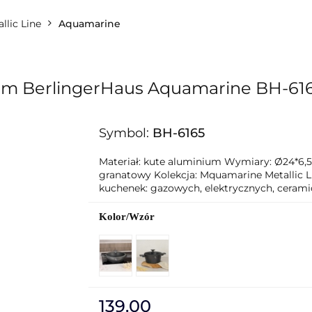
lingerHaus
llic Line
Aquamarine
Formy i naczynia do pieczenia
Grill
BerlingerHaus Club
Dane kontaktowe
O nas
4cm BerlingerHaus Aquamarine BH-61
Symbol:
BH-6165
Materiał: kute aluminium Wymiary: Ø24*6,5
granatowy Kolekcja: Mquamarine Metallic L
kuchenek: gazowych, elektrycznych, cerami
Kolor/Wzór
139.00