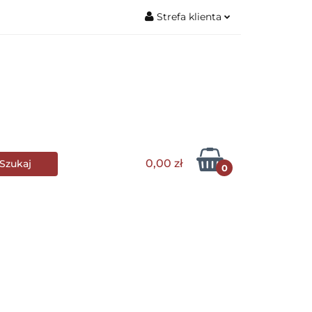
Strefa klienta
Zaloguj się
wa stołowa
Zarejestruj się
Dodaj zgłoszenie
lle i grillowanie
0,00 zł
0
s Club
Wyposażenie kuchni
AGD