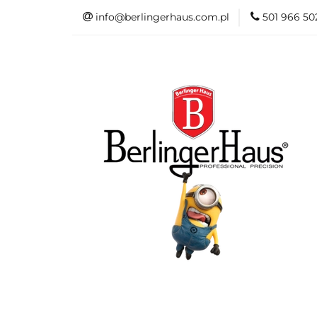
info@berlingerhaus.com.pl
501 966 50
Beata Śniechows
Kolekcje Berling
FashionTV by Be
Do łazienki
Dane kontaktow
Beata Śniechowska Poleca
NOWOŚ