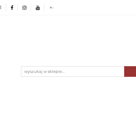
2
ka Poleca
NOWOŚCI
Minionki Atakują! 🤓
erHaus
Wyposażenie kuchni
AGD
Zasta
rlingerHaus
Formy i naczynia do pieczenia
Gri
OUTLET 🛍️
Karta Podarunkowa
BerlingerHau
e
O nas
Blog
CI
Minionki Atakują! 🤓
Kolekcje BerlingerHaus