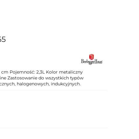
e i grillowanie
Do łazienki
Blog
65
 cm Pojemność: 2,3L Kolor metaliczny
ine Zastosowanie do wszystkich typów
cznych, halogenowych, indukcyjnych.