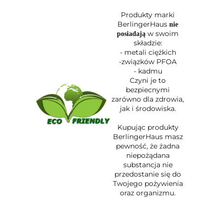
Produkty marki
BerlingerHaus
nie
w swoim
posiadają
składzie:
- metali ciężkich
-związków PFOA
- kadmu
Czyni je to
bezpiecnymi
zarówno dla zdrowia,
jak i środowiska.
Kupując produkty
BerlingerHaus masz
pewność, że żadna
niepożądana
substancja nie
przedostanie się do
Twojego pożywienia
oraz organizmu.