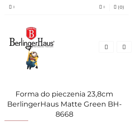
(
0
)
Zaloguj się
Zarejestruj się
Dodaj zgłoszenie
Forma do pieczenia 23,8cm
BerlingerHaus Matte Green BH-
8668